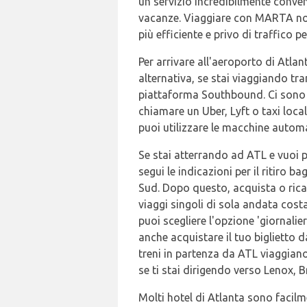
un servizio incredibilmente conven
vacanze. Viaggiare con MARTA non
più efficiente e privo di traffico pe
Per arrivare all'aeroporto di Atla
alternativa, se stai viaggiando tra
piattaforma Southbound. Ci sono 
chiamare un Uber, Lyft o taxi local
puoi utilizzare le macchine automat
Se stai atterrando ad ATL e vuoi p
segui le indicazioni per il ritiro b
Sud. Dopo questo, acquista o ricar
viaggi singoli di sola andata cos
puoi scegliere l'opzione 'giornalie
anche acquistare il tuo biglietto d
treni in partenza da ATL viaggiano 
se ti stai dirigendo verso Lenox, 
Molti hotel di Atlanta sono facilm