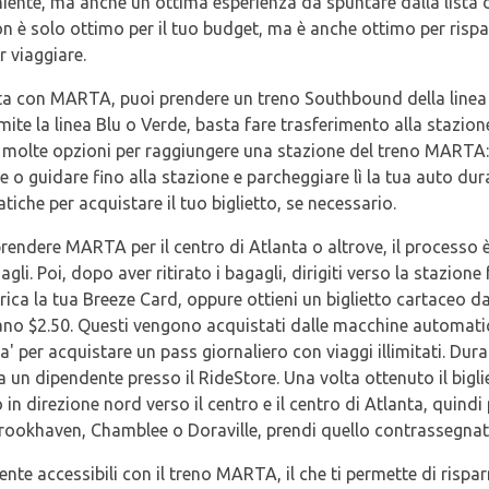
iente, ma anche un'ottima esperienza da spuntare dalla lista d
 è solo ottimo per il tuo budget, ma è anche ottimo per risp
r viaggiare.
nta con MARTA, puoi prendere un treno Southbound della linea Re
mite la linea Blu o Verde, basta fare trasferimento alla stazione
molte opzioni per raggiungere una stazione del treno MARTA:
e o guidare fino alla stazione e parcheggiare lì la tua auto dur
iche per acquistare il tuo biglietto, se necessario.
rendere MARTA per il centro di Atlanta o altrove, il processo è
agagli. Poi, dopo aver ritirato i bagagli, dirigiti verso la stazio
ica la tua Breeze Card, oppure ottieni un biglietto cartaceo d
tano $2.50. Questi vengono acquistati dalle macchine automati
ra' per acquistare un pass giornaliero con viaggi illimitati. Dura
a un dipendente presso il RideStore. Una volta ottenuto il bigliet
in direzione nord verso il centro e il centro di Atlanta, quindi
Brookhaven, Chamblee o Doraville, prendi quello contrassegnato
ente accessibili con il treno MARTA, il che ti permette di rispa