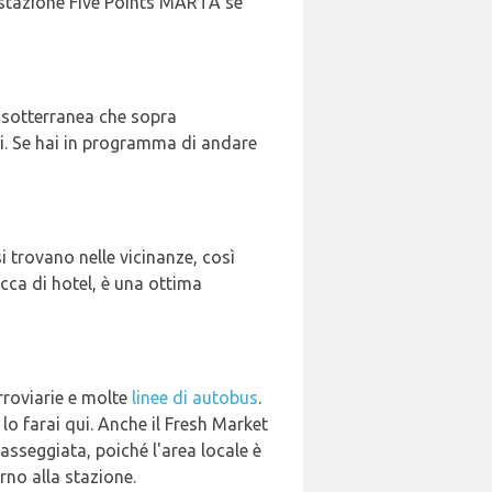
la stazione Five Points MARTA se
a sotterranea che sopra
bi. Se hai in programma di andare
si trovano nelle vicinanze, così
ca di hotel, è una ottima
erroviarie e molte
linee di autobus
.
 lo farai qui. Anche il Fresh Market
passeggiata, poiché l'area locale è
rno alla stazione.