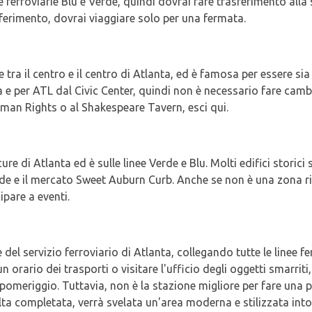
ee ferroviarie Blu e Verde, quindi dovrai fare trasferimento al
ferimento, dovrai viaggiare solo per una fermata.
 tra il centro e il centro di Atlanta, ed è famosa per essere si
a e per ATL dal Civic Center, quindi non è necessario fare cam
uman Rights o al Shakespeare Tavern, esci qui.
re di Atlanta ed è sulle linee Verde e Blu. Molti edifici storici 
e e il mercato Sweet Auburn Curb. Anche se non è una zona ric
ipare a eventi.
 del servizio ferroviario di Atlanta, collegando tutte le linee f
 orario dei trasporti o visitare l'ufficio degli oggetti smarriti,
ì pomeriggio. Tuttavia, non è la stazione migliore per fare una 
lta completata, verrà svelata un'area moderna e stilizzata into