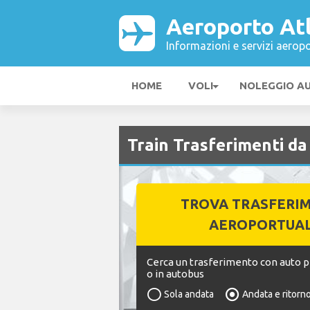
Aeroporto At
Informazioni e servizi aeropo
HOME
VOLI
NOLEGGIO A
Train Trasferimenti d
TROVA TRASFERI
AEROPORTUAL
Cerca un trasferimento con auto pr
o in autobus
Sola andata
Andata e ritorn