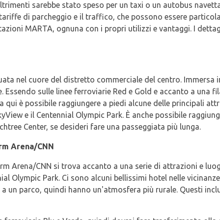
ltrimenti sarebbe stato speso per un taxi o un autobus navetta
 tariffe di parcheggio e il traffico, che possono essere partico
 stazioni MARTA, ognuna con i propri utilizzi e vantaggi. I detta
uata nel cuore del distretto commerciale del centro. Immersa in
. Essendo sulle linee ferroviarie Red e Gold e accanto a una fil
a qui è possibile raggiungere a piedi alcune delle principali att
SkyView e il Centennial Olympic Park. È anche possibile raggiun
htree Center, se desideri fare una passeggiata più lunga.
arm Arena/CNN
 Arena/CNN si trova accanto a una serie di attrazioni e luogh
al Olympic Park. Ci sono alcuni bellissimi hotel nelle vicinanze
o a un parco, quindi hanno un'atmosfera più rurale. Questi inc