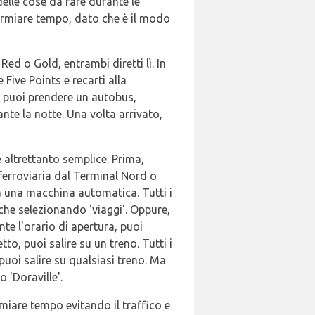
elle cose da fare durante le
armiare tempo, dato che è il modo
d o Gold, entrambi diretti lì. In
 Five Points e recarti alla
 puoi prendere un autobus,
ante la notte. Una volta arrivato,
 altrettanto semplice. Prima,
ne ferroviaria dal Terminal Nord o
a una macchina automatica. Tutti i
che selezionando 'viaggi'. Oppure,
nte l'orario di apertura, puoi
to, puoi salire su un treno. Tutti i
 puoi salire su qualsiasi treno. Ma
 'Doraville'.
rmiare tempo evitando il traffico e