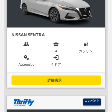
NISSAN SENTRA
group
business_center
local_gas_station
5
4
ガソリン
miscellaneous_services
login
Automatic
4 ドア
詳細表示...
コンパクト