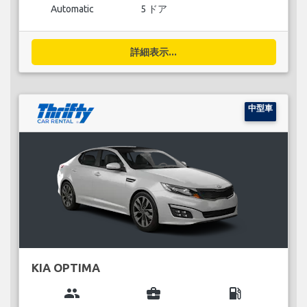
Automatic
5 ドア
詳細表示...
中型車
KIA OPTIMA
group
business_center
local_gas_station