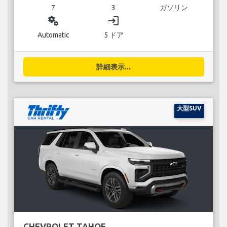
7
3
ガソリン
miscellaneous_services
login
Automatic
5 ドア
詳細表示...
大型SUV
CHEVROLET TAHOE