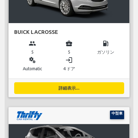
BUICK LACROSSE
group
business_center
local_gas_station
5
5
ガソリン
miscellaneous_services
login
Automatic
4 ドア
詳細表示...
中型車