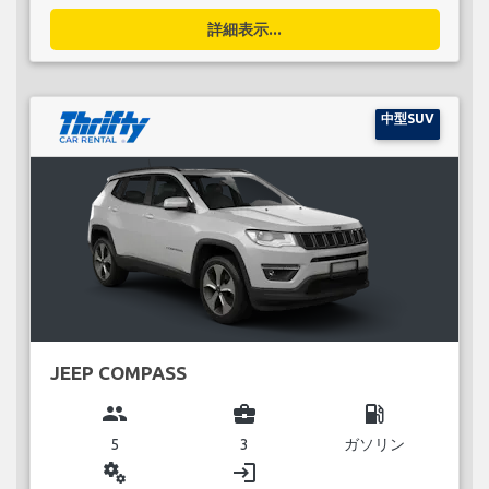
詳細表示...
中型SUV
JEEP COMPASS
group
business_center
local_gas_station
5
3
ガソリン
miscellaneous_services
login