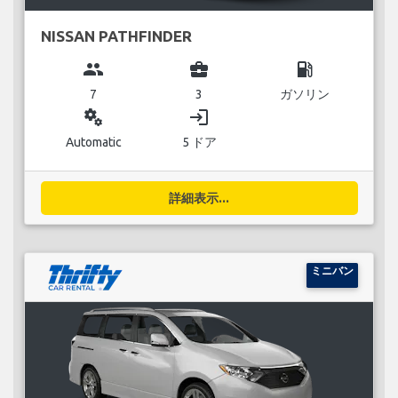
NISSAN PATHFINDER
group
business_center
local_gas_station
7
3
ガソリン
miscellaneous_services
login
Automatic
5 ドア
詳細表示...
ミニバン