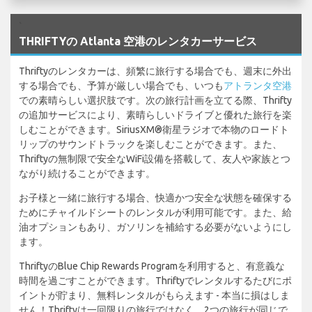
`
THRIFTYの Atlanta 空港のレンタカーサービス
Thriftyのレンタカーは、頻繁に旅行する場合でも、週末に外出
する場合でも、予算が厳しい場合でも、いつも
アトランタ空港
での素晴らしい選択肢です。次の旅行計画を立てる際、Thrifty
の追加サービスにより、素晴らしいドライブと優れた旅行を楽
しむことができます。SiriusXM®衛星ラジオで本物のロードト
リップのサウンドトラックを楽しむことができます。また、
Thriftyの無制限で安全なWiFi設備を搭載して、友人や家族とつ
ながり続けることができます。
お子様と一緒に旅行する場合、快適かつ安全な状態を確保する
ためにチャイルドシートのレンタルが利用可能です。また、給
油オプションもあり、ガソリンを補給する必要がないようにし
ます。
ThriftyのBlue Chip Rewards Programを利用すると、有意義な
時間を過ごすことができます。Thriftyでレンタルするたびにポ
イントが貯まり、無料レンタルがもらえます - 本当に損はしま
せん！Thriftyは一回限りの旅行ではなく、2つの旅行が同じで