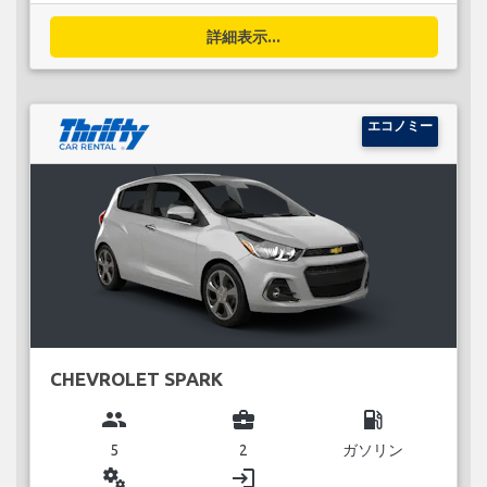
詳細表示...
エコノミー
CHEVROLET SPARK
group
business_center
local_gas_station
5
2
ガソリン
miscellaneous_services
login