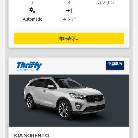
5
4
ガソリン
miscellaneous_services
login
Automatic
4 ドア
詳細表示...
中型SUV
KIA SORENTO