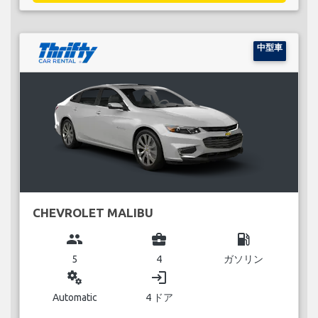
中型車
CHEVROLET MALIBU
group
business_center
local_gas_station
5
4
ガソリン
miscellaneous_services
login
Automatic
4 ドア