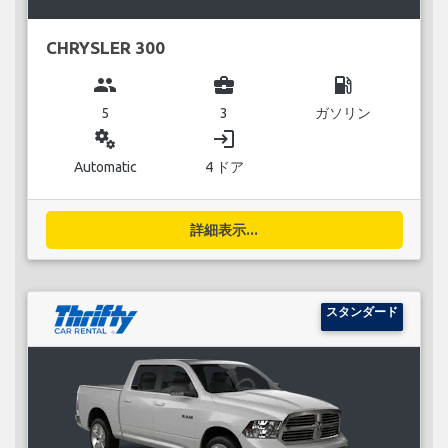
CHRYSLER 300
group
business_center
local_gas_station
5
3
ガソリン
miscellaneous_services
login
Automatic
4 ドア
詳細表示...
スタンダード