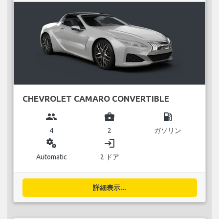
CHEVROLET CAMARO CONVERTIBLE
group
business_center
local_gas_station
4
2
ガソリン
miscellaneous_services
login
Automatic
2 ドア
詳細表示...