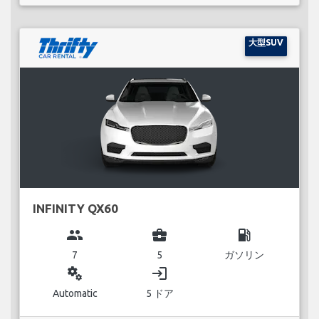
大型SUV
INFINITY QX60
group
business_center
local_gas_station
7
5
ガソリン
miscellaneous_services
login
Automatic
5 ドア