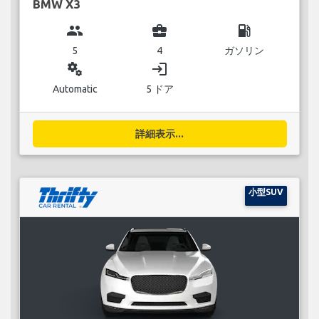
BMW X3
group
business_center
local_gas_station
5
4
ガソリン
miscellaneous_services
login
Automatic
5 ドア
詳細表示...
小型SUV