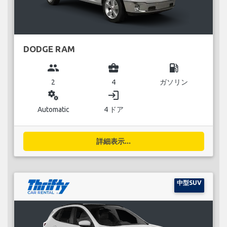
DODGE RAM
group
business_center
local_gas_station
2
4
ガソリン
miscellaneous_services
login
Automatic
4 ドア
詳細表示...
中型SUV