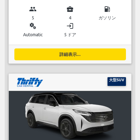
group
business_center
local_gas_station
5
4
ガソリン
miscellaneous_services
login
Automatic
5 ドア
詳細表示...
大型SUV