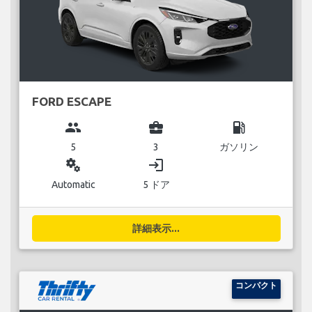
FORD ESCAPE
group
business_center
local_gas_station
5
3
ガソリン
miscellaneous_services
login
Automatic
5 ドア
詳細表示...
コンパクト