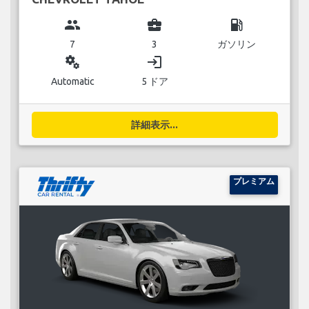
group
business_center
local_gas_station
7
3
ガソリン
miscellaneous_services
login
Automatic
5 ドア
詳細表示...
プレミアム