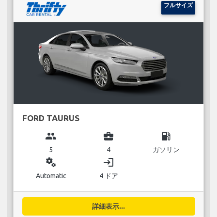
フルサイズ
FORD TAURUS
group
business_center
local_gas_station
5
4
ガソリン
miscellaneous_services
login
Automatic
4 ドア
詳細表示...