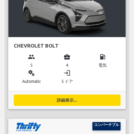
CHEVROLET BOLT
group
business_center
local_gas_station
5
4
電気
miscellaneous_services
login
Automatic
5 ドア
詳細表示...
コンバーチブル