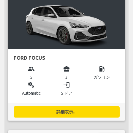
FORD FOCUS
group
business_center
local_gas_station
5
3
ガソリン
miscellaneous_services
login
Automatic
5 ドア
詳細表示...