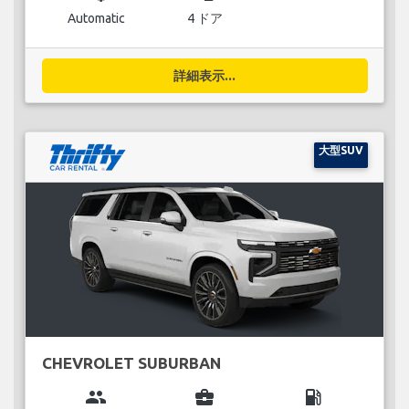
Automatic
4 ドア
詳細表示...
大型SUV
CHEVROLET SUBURBAN
group
business_center
local_gas_station