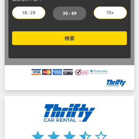
18 - 29
70+
30 - 69
検索
star
star
star
star_half
star_border