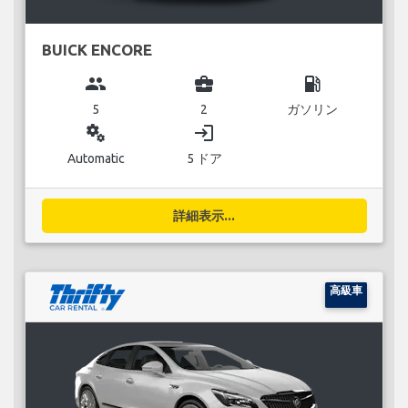
BUICK ENCORE
group
business_center
local_gas_station
5
2
ガソリン
miscellaneous_services
login
Automatic
5 ドア
詳細表示...
高級車