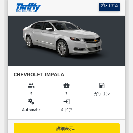
プレミアム
CHEVROLET IMPALA
group
business_center
local_gas_station
5
3
ガソリン
miscellaneous_services
login
Automatic
4 ドア
詳細表示...