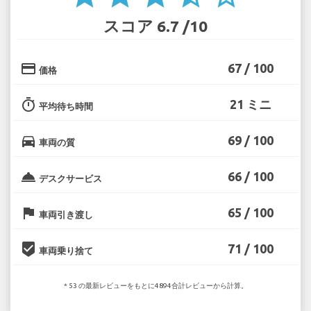
スコア 6.7 /10
credit_card
67 / 100
価格
timer
21 ミニ
平均待ち時間
directions_car
69 / 100
車両の質
room_service
66 / 100
デスクサービス
flag
65 / 100
車両引き渡し
beenhere
71 / 100
車両乗り捨て
* 53 の最新レビューをもとに4894合計レビューから計算。