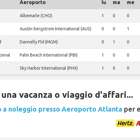
Aeroporto
lu
ma
me
Albemarle (CHO)
1
0
0
Austin-bergstrom International (AUS)
0
0
1
d
Dannelly Fld (MGM)
0
1
0
tional
Palm Beach International (PBI)
1
0
0
Sky Harbor International (PHX)
1
0
0
una vacanza o viaggio d'affari...
 a noleggio presso Aeroporto Atlanta
per e