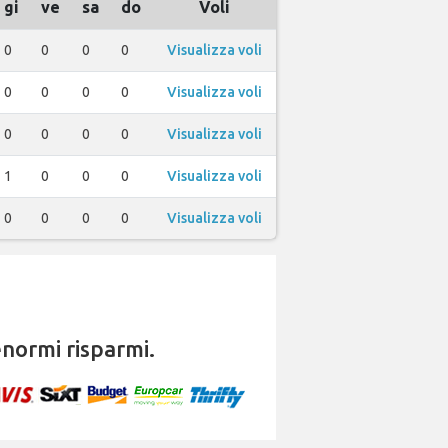
gi
ve
sa
do
Voli
0
0
0
0
Visualizza voli
0
0
0
0
Visualizza voli
0
0
0
0
Visualizza voli
1
0
0
0
Visualizza voli
0
0
0
0
Visualizza voli
normi risparmi.