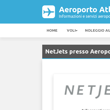
Aeroporto At
Informazioni e servizi aeropo
HOME
VOLI
NOLEGGIO A
NetJets presso Aeropo