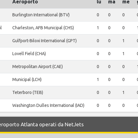
Aeroporto
lu
ma
me
Burlington International (BTV)
0
0
0
l
Charleston, AFB Municipal (CHS)
1
0
0
Gulfport-Biloxi International (GPT)
0
0
1
Lovell Field (CHA)
0
0
1
Metropolitan Airport (CAE)
0
0
0
Municipal (LCH)
1
0
0
Teterboro (TEB)
0
0
1
Washington Dulles International (IAD)
0
0
0
Aeroporto Atlanta operati da NetJets