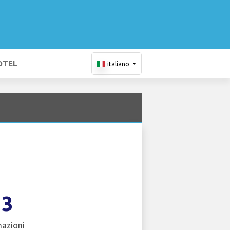
OTEL
italiano
13
nazioni