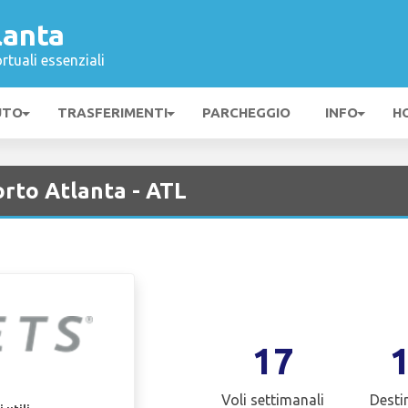
lanta
rtuali essenziali
UTO
TRASFERIMENTI
PARCHEGGIO
INFO
H
rto Atlanta - ATL
17
Voli settimanali
Desti