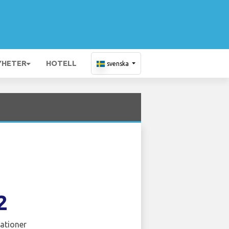
YHETER
HOTELL
svenska
2
ationer