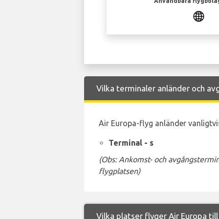
Användbara flygbola
Vilka terminaler anländer och avg
Air Europa-flyg anländer vanligtvis
Terminal - s
(Obs: Ankomst- och avgångstermina
flygplatsen)
Vilka platser flyger Air Europa til