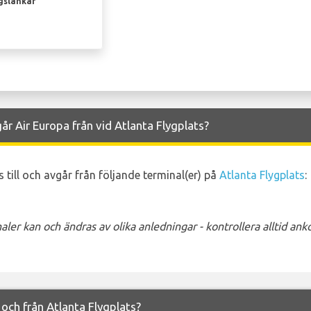
gslänkar
år Air Europa från vid Atlanta Flygplats?
 till och avgår från följande terminal(er) på
Atlanta Flygplats
:
ler kan och ändras av olika anledningar - kontrollera alltid a
l och från Atlanta Flygplats?