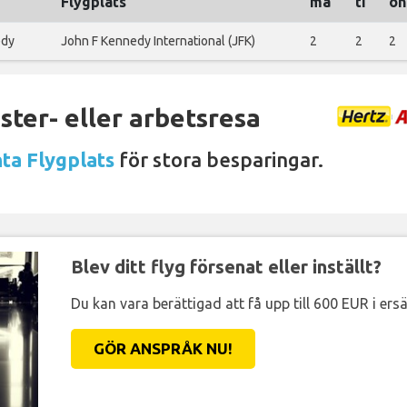
Flygplats
må
ti
on
edy
John F Kennedy International (JFK)
2
2
2
ter- eller arbetsresa
nta Flygplats
för stora besparingar.
Blev ditt flyg försenat eller inställt?
Du kan vara berättigad att få upp till 600 EUR i ersä
GÖR ANSPRÅK NU!