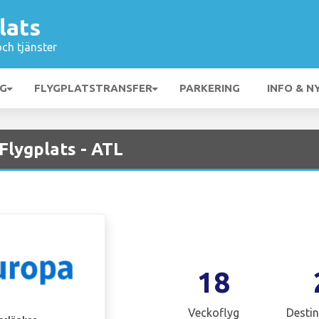
lats
och tjänster
NG
FLYGPLATSTRANSFER
PARKERING
INFO & N
Flygplats - ATL
18
Veckoflyg
Destin