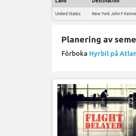
Land
Destination
United States
New York John F Kenn
Planering av semes
Förboka
Hyrbil på Atla