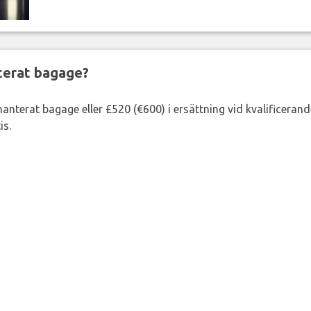
nterat bagage?
lhanterat bagage eller £520 (€600) i ersättning vid kvalificeran
is.