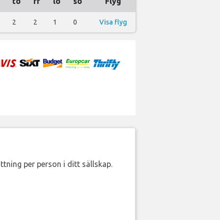
to
fr
lö
sö
Flyg
2
2
1
0
Visa flyg
ttning per person i ditt sällskap.