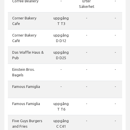
Coffee Beanery
-
Efter
-
Säkerhet
Corner Bakery
uppgång
-
-
Cafe
T T3
Corner Bakery
uppgång
-
-
Café
D D12
Das Waffle Haus &
uppgång
-
-
Pub
D D25
Einstein Bros.
-
-
-
Bagels
Famous Famiglia
-
-
-
Famous Famiglia
uppgång
-
-
T T6
Five Guys Burgers
uppgång
-
-
and Fries
C C41