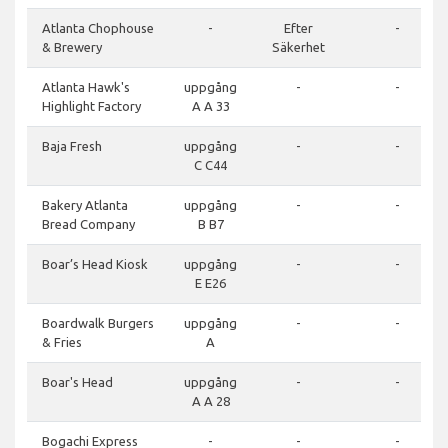
Atlanta Chophouse
-
Efter
-
& Brewery
Säkerhet
Atlanta Hawk's
uppgång
-
-
Highlight Factory
A A 33
Baja Fresh
uppgång
-
-
C C44
Bakery Atlanta
uppgång
-
-
Bread Company
B B7
Boar’s Head Kiosk
uppgång
-
-
E E26
Boardwalk Burgers
uppgång
-
-
& Fries
A
Boar's Head
uppgång
-
-
A A 28
Bogachi Express
-
-
-