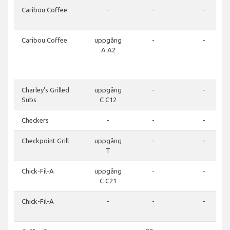
Caribou Coffee
-
-
-
Caribou Coffee
uppgång
-
-
A A2
Charley's Grilled
uppgång
-
-
Subs
C C12
Checkers
-
-
-
Checkpoint Grill
uppgång
-
-
T
Chick-Fil-A
uppgång
-
-
C C21
Chick-Fil-A
-
-
-