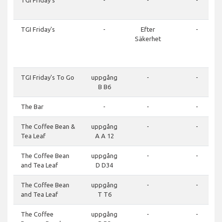
TGI Friday's
-
-
-
TGI Friday's
-
Efter
-
Säkerhet
TGI Friday's To Go
uppgång
-
-
B B6
The Bar
-
-
-
The Coffee Bean &
uppgång
-
-
Tea Leaf
A A 12
The Coffee Bean
uppgång
-
-
and Tea Leaf
D D34
The Coffee Bean
uppgång
-
-
and Tea Leaf
T T6
The Coffee
uppgång
-
-