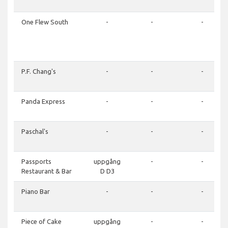
One Flew South
-
-
-
P.F. Chang's
-
-
-
Panda Express
-
-
-
Paschal's
-
-
-
Passports
uppgång
-
-
Restaurant & Bar
D D3
Piano Bar
-
-
-
Piece of Cake
uppgång
-
-