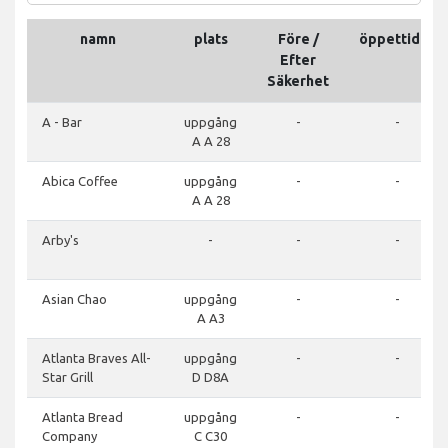
namn
plats
Före /
öppettider
Efter
Säkerhet
A - Bar
uppgång
-
-
A A 28
Abica Coffee
uppgång
-
-
A A 28
Arby's
-
-
-
Asian Chao
uppgång
-
-
A A3
Atlanta Braves All-
uppgång
-
-
Star Grill
D D8A
Atlanta Bread
uppgång
-
-
Company
C C30