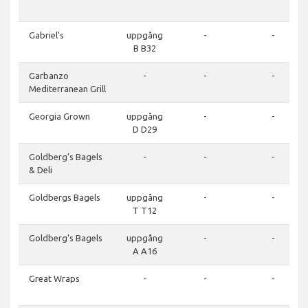
Gabriel's
uppgång
-
-
B B32
Garbanzo
-
-
-
Mediterranean Grill
Georgia Grown
uppgång
-
-
D D29
Goldberg’s Bagels
-
-
-
& Deli
Goldbergs Bagels
uppgång
-
-
T T12
Goldberg's Bagels
uppgång
-
-
A A16
Great Wraps
-
-
-