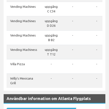
Vending Machines
uppgång
-
-
C C34
Vending Machines
uppgång
-
-
D D26
Vending Machines
uppgång
-
-
B B2
Vending Machiness
uppgång
-
-
T T12
Villa Pizza
-
-
-
Willy’s Mexicana
-
-
-
Grill
Användbar information om Atlanta Flygplats