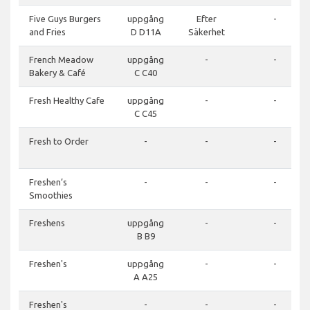
Five Guys Burgers
uppgång
Efter
-
and Fries
D D11A
Säkerhet
French Meadow
uppgång
-
-
Bakery & Café
C C40
Fresh Healthy Cafe
uppgång
-
-
C C45
Fresh to Order
-
-
-
Freshen’s
-
-
-
Smoothies
Freshens
uppgång
-
-
B B9
Freshen's
uppgång
-
-
A A25
Freshen's
-
-
-