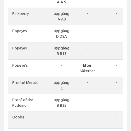
A A 9
Pinkberry
uppgång
-
-
A A9
Popeyes
uppgång
-
-
D D8A
Popeyes
uppgång
-
-
B B13
Popeye's
-
Efter
-
Säkerhet
Pronto! Merato
uppgång
-
-
C
Proof of the
uppgång
-
-
Pudding
B B25
Qdoba
-
-
-