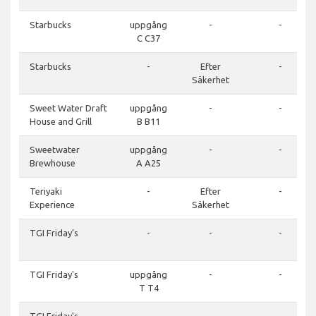
Starbucks
uppgång
-
-
C C37
Starbucks
-
Efter
-
Säkerhet
Sweet Water Draft
uppgång
-
-
House and Grill
B B11
Sweetwater
uppgång
-
-
Brewhouse
A A25
Teriyaki
-
Efter
-
Experience
Säkerhet
TGI Friday’s
-
-
-
TGI Friday's
uppgång
-
-
T T4