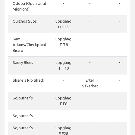
Qdoba (Open Until
-
-
-
Midnight)
Quiznos Subs
uppgång
-
-
D D15
Sam
uppgång
-
-
Adams/Checkpoint
T T8
Bistro
Saucy Blues
uppgång
-
-
T T10
Shane's Rib Shack
-
Efter
-
Säkerhet
Sojourner’s
uppgång
-
-
E E8
Sojourner’s
-
-
-
Sojourner’s
uppgång
-
-
E E28