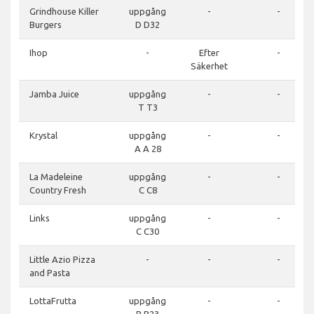
Grindhouse Killer
uppgång
-
-
Burgers
D D32
Ihop
-
Efter
-
Säkerhet
Jamba Juice
uppgång
-
-
T T3
Krystal
uppgång
-
-
A A 28
La Madeleine
uppgång
-
-
Country Fresh
C C8
Links
uppgång
-
-
C C30
Little Azio Pizza
-
-
-
and Pasta
LottaFrutta
uppgång
-
-