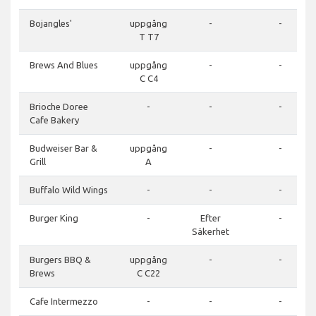
Bojangles'
uppgång
-
-
T T7
Brews And Blues
uppgång
-
-
C C4
Brioche Doree
-
-
-
Cafe Bakery
Budweiser Bar &
uppgång
-
-
Grill
A
Buffalo Wild Wings
-
-
-
Burger King
-
Efter
-
Säkerhet
Burgers BBQ &
uppgång
-
-
Brews
C C22
Cafe Intermezzo
-
-
-