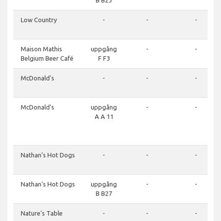
B B23
Low Country
-
-
-
Maison Mathis
uppgång
-
-
Belgium Beer Café
F F3
McDonald's
-
-
-
McDonald's
uppgång
-
-
A A 11
Nathan’s Hot Dogs
-
-
-
Nathan's Hot Dogs
uppgång
-
-
B B27
Nature's Table
-
-
-