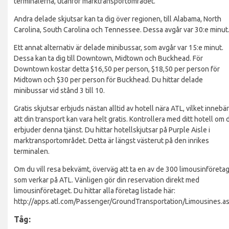
terminalerna, utanför marktransportområdet.
Andra delade skjutsar kan ta dig över regionen, till Alabama, North
Carolina, South Carolina och Tennessee. Dessa avgår var 30:e minut
Ett annat alternativ är delade minibussar, som avgår var 15:e minut.
Dessa kan ta dig till Downtown, Midtown och Buckhead. För
Downtown kostar detta $16,50 per person, $18,50 per person för
Midtown och $30 per person för Buckhead. Du hittar delade
minibussar vid stånd 3 till 10.
Gratis skjutsar erbjuds nästan alltid av hotell nära ATL, vilket innebär
att din transport kan vara helt gratis. Kontrollera med ditt hotell om 
erbjuder denna tjänst. Du hittar hotellskjutsar på Purple Aisle i
marktransportområdet. Detta är längst västerut på den inrikes
terminalen.
Om du vill resa bekvämt, överväg att ta en av de 300 limousinföreta
som verkar på ATL. Vänligen gör din reservation direkt med
limousinföretaget. Du hittar alla företag listade här:
http://apps.atl.com/Passenger/GroundTransportation/Limousines.a
Tåg: