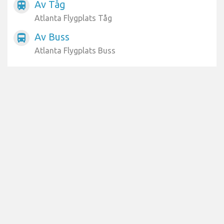
Av Tåg
train
Atlanta Flygplats Tåg
Av Buss
directions_bus
Atlanta Flygplats Buss