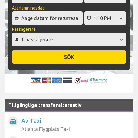
Återlämningsdag
Passagerare
SÖK
Tillgängliga transferalternativ
Av Taxi
local_taxi
Atlanta Flygplats Taxi