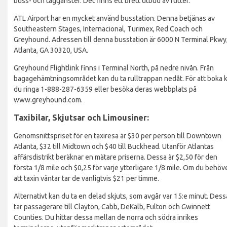
buss- och tågtjänster. Det finns ett brett utbud av rutter.
ATL Airport har en mycket använd busstation. Denna betjänas av
Southeastern Stages, Internacional, Turimex, Red Coach och
Greyhound. Adressen till denna busstation är 6000 N Terminal Pkwy
Atlanta, GA 30320, USA.
Greyhound Flightlink finns i Terminal North, på nedre nivån. Från
bagagehämtningsområdet kan du ta rulltrappan nedåt. För att boka 
du ringa 1-888-287-6359 eller besöka deras webbplats på
www.greyhound.com.
Taxibilar, Skjutsar och Limousiner:
Genomsnittspriset för en taxiresa är $30 per person till Downtown
Atlanta, $32 till Midtown och $40 till Buckhead. Utanför Atlantas
affärsdistrikt beräknar en mätare priserna. Dessa är $2,50 för den
första 1/8 mile och $0,25 för varje ytterligare 1/8 mile. Om du behöv
att taxin väntar tar de vanligtvis $21 per timme.
Alternativt kan du ta en delad skjuts, som avgår var 15:e minut. Dess
tar passagerare till Clayton, Cabb, DeKalb, Fulton och Gwinnett
Counties. Du hittar dessa mellan de norra och södra inrikes