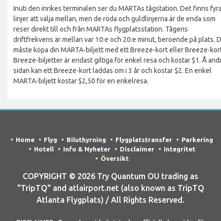
Inuti den inrikes terminalen ser du MARTAs tågstation. Det finns fyr
linjer att välja mellan, men de röda och guldlinjerna är de enda som
reser direkt till och från MARTAs flygplatsstation. Tågens
driftfrekvens är mellan var 10:e och 20:e minut, beroende på plats. 
måste köpa din MARTA-biljett med ett Breeze-kort eller Breeze-kort
Breeze-biljetter är endast giltiga för enkel resa och kostar $1. Å and
sidan kan ett Breeze-kort laddas om i 3 år och kostar $2. En enkel
MARTA-biljett kostar $2,50 för en enkelresa.
Home
Flyg
Biluthyrning
Flygplatstransfer
Parkering
Hotell
Info & Nyheter
Disclaimer
Integritet
Översikt
COPYRIGHT © 2026 Try Quantum OU trading as
"TripTQ" and atlairport.net (also known as TripTQ
Atlanta Flygplats) / All Rights Reserved.