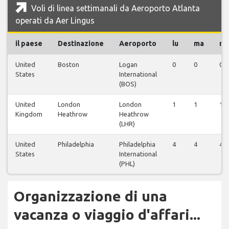
Voli di linea settimanali da Aeroporto Atlanta
operati da Aer Lingus
il paese
Destinazione
Aeroporto
lu
ma
m
United
Boston
Logan
0
0
0
States
International
(BOS)
United
London
London
1
1
1
Kingdom
Heathrow
Heathrow
(LHR)
United
Philadelphia
Philadelphia
4
4
4
States
International
(PHL)
Organizzazione di una
vacanza o viaggio d'affari...