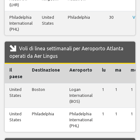
(LHR)
Philadelphia
United
Philadelphia
30
Vis
International
States
(PHL)
Voli di linea settimanali per Aeroporto Atlanta
operati da Aer Lingus
il
Destinazione
Aeroporto
lu
ma
me
paese
United
Boston
Logan
1
1
1
States
International
(BOS)
United
Philadelphia
Philadelphia
1
1
1
States
International
(PHL)