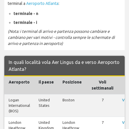
terminal a
Aeroporto Atlanta
:
terminale - n
terminale - i
(Nota: i terminal di arrivo e partenza possono cambiare e
cambiano per vari motivi - controlla sempre le schermate di
arrivo e partenza in aeroporto)
In quali località vola Aer Lingus da e verso Aeroporto
Atlanta?
Aeroporto
il paese
Posizione
Voli
settimanali
Logan
United
Boston
7
Vis
International
States
(BOS)
London
United
London
7
Vis
Heathrow
Kingdom
Heathrow