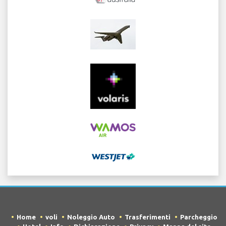
Home
voli
Noleggio Auto
Trasferimenti
Parcheggio