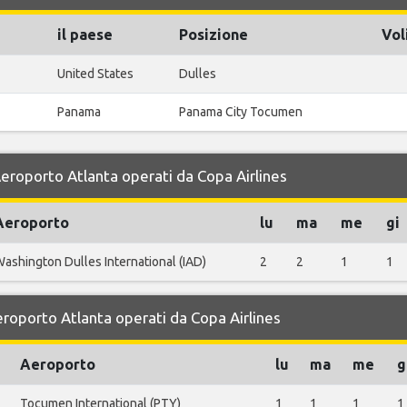
il paese
Posizione
Vol
United States
Dulles
Panama
Panama City Tocumen
 Aeroporto Atlanta operati da Copa Airlines
Aeroporto
lu
ma
me
gi
ashington Dulles International (IAD)
2
2
1
1
Aeroporto Atlanta operati da Copa Airlines
Aeroporto
lu
ma
me
g
Tocumen International (PTY)
1
1
1
1