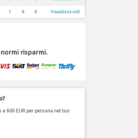
1
0
0
Visualizza voli
normi risparmi.
o?
no a 600 EUR per persona nel tuo