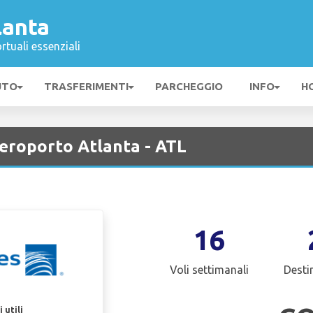
lanta
rtuali essenziali
UTO
TRASFERIMENTI
PARCHEGGIO
INFO
H
Aeroporto Atlanta - ATL
16
Voli settimanali
Desti
 utili