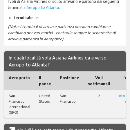
I voli di Asiana Airlines di solito arrivano e partono dai seguenti
terminal a
Aeroporto Atlanta
:
terminale - n
(Nota: i terminal di arrivo e partenza possono cambiare e
cambiano per vari motivi - controlla sempre le schermate di
arrivo e partenza in aeroporto)
In quali località vola Asiana Airlines da e verso
Aeroporto Atlanta?
Aeroporto
il
Posizione
Voli
Vol
paese
settimanali
San
United
San
2
Visual
Francisco
States
Francisco
vol
International
(SFO)