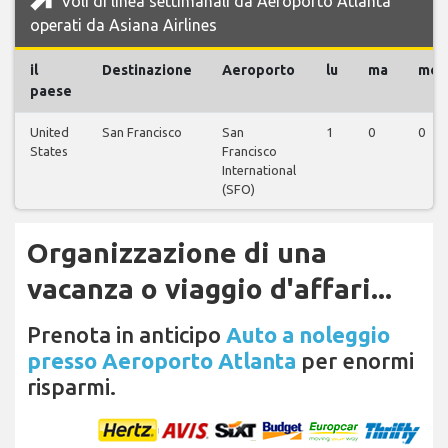
Voli di linea settimanali da Aeroporto Atlanta
operati da Asiana Airlines
il
Destinazione
Aeroporto
lu
ma
me
paese
United
San Francisco
San
1
0
0
States
Francisco
International
(SFO)
Organizzazione di una
vacanza o viaggio d'affari...
Prenota in anticipo
Auto a noleggio
presso Aeroporto Atlanta
per enormi
risparmi.